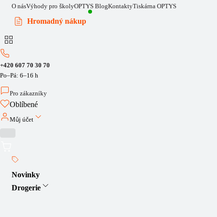
O nás
Výhody pro školy
OPTYS Blog
Kontakty
Tiskárna OPTYS
Hromadný nákup
+420 607 70 30 70
Po–Pá: 6–16 h
Pro zákazníky
Oblíbené
Můj účet
Novinky
Drogerie