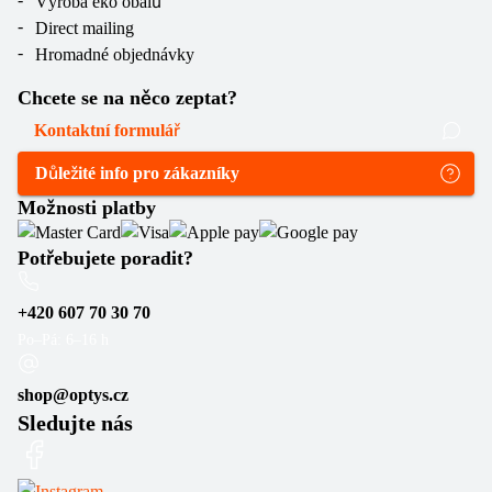
Výroba eko obalů
Direct mailing
Hromadné objednávky
Chcete se na něco zeptat?
Kontaktní formulář
Důležité info pro zákazníky
Možnosti platby
Potřebujete poradit?
+420 607 70 30 70
Po–Pá: 6–16 h
shop@optys.cz
Sledujte nás