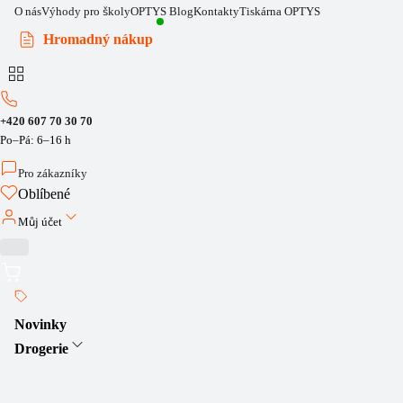
O nás
Výhody pro školy
OPTYS Blog
Kontakty
Tiskárna OPTYS
Hromadný nákup
+420 607 70 30 70
Po–Pá: 6–16 h
Pro zákazníky
Oblíbené
Můj účet
Novinky
Drogerie