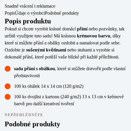
Snadné vrácení i reklamace
Popis
Údaje o výrobci
Podobné produkty
Popis produktu
Pokud si chcete vyrobit krásné domácí
přání
nebo pozvánky, tak
určitě využijete tuto sadu! Má krásnou
krémovou barvu
, díky
které si můžete přání a obálky ozdobit a namalovat podle sebe.
Ozdobte je
sušenými květinami
nebo stuhami a vyrobte si
dokonalé přání, které potěší vaše blízké při každé příležitosti.
sada přání s obálkou
, které si můžete dotvořit podle vlastní
představivosti
100 ks obálek 14 x 14 cm (120 g/m2)
100 ks dvojlist z kartonu (240 g/m2) 13 x 13 cm v krémové
barvě pro další kreativní tvoření
NEPŘEHLÉDNĚTE
Podobné produkty