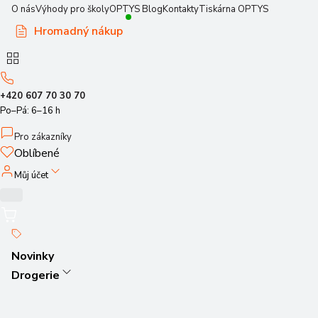
O nás
Výhody pro školy
OPTYS Blog
Kontakty
Tiskárna OPTYS
Hromadný nákup
+420 607 70 30 70
Po–Pá: 6–16 h
Pro zákazníky
Oblíbené
Můj účet
Novinky
Drogerie