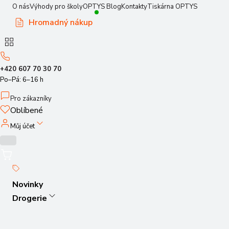
O nás
Výhody pro školy
OPTYS Blog
Kontakty
Tiskárna OPTYS
Hromadný nákup
+420 607 70 30 70
Po–Pá: 6–16 h
Pro zákazníky
Oblíbené
Můj účet
Novinky
Drogerie