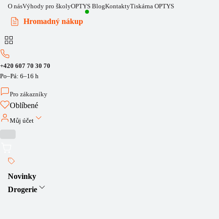
O nás
Výhody pro školy
OPTYS Blog
Kontakty
Tiskárna OPTYS
Hromadný nákup
+420 607 70 30 70
Po–Pá: 6–16 h
Pro zákazníky
Oblíbené
Můj účet
Novinky
Drogerie