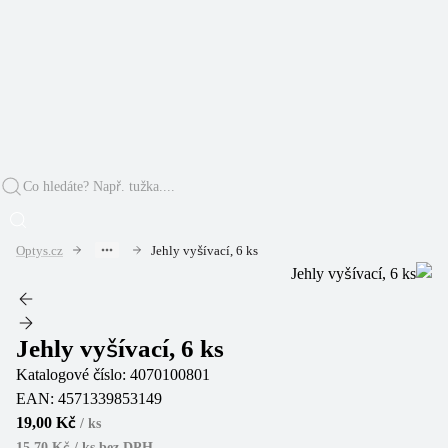
Optys.cz
Jehly vyšívací, 6 ks
Jehly vyšívací, 6 ks
Katalogové číslo:
4070100801
EAN:
4571339853149
19,00 Kč
/
ks
15,70 Kč / ks
bez DPH