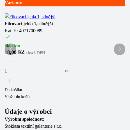
Varianty
Fi
Ka
Filcovací jehla 1, silnější
Kat. č.: 4071700089
Sk
1
Skladem
18,00 Kč
/
ks
vč. DPH
ks
Do
Vl
Do košíku
Vložit do košíku
Údaje o výrobci
Výrobní společnost:
Stoklasa textilní galanterie s.r.o.