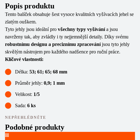
Popis produktu
Tento balíček obsahuje šest vysoce kvalitních vyšívacích jehel se
zlatým ouškem.
Tyto jehly jsou ideální pro
všechny typy vyšívání
a jsou
navrženy tak, aby zvládly i ty nejjemnější detaily. Díky svému
robustnímu designu a preciznímu zpracování
jsou tyto jehly
skvělým nástrojem pro každého nadšence pro ruční práce.
Klíčové vlastnosti:
Délka:
53; 61; 65; 68 mm
Průměr jehly:
0,9; 1 mm
Velikost:
1/5
Sada:
6 ks
NEPŘEHLÉDNĚTE
Podobné produkty