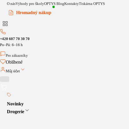
O nás
Výhody pro školy
OPTYS Blog
Kontakty
Tiskárna OPTYS
Hromadný nákup
+420 607 70 30 70
Po–Pá: 6–16 h
Pro zákazníky
Oblíbené
Můj účet
Novinky
Drogerie