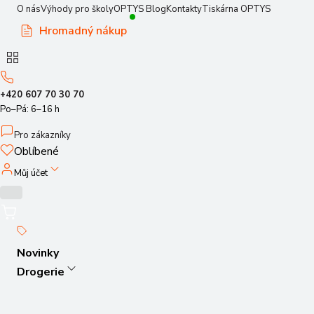
O nás
Výhody pro školy
OPTYS Blog
Kontakty
Tiskárna OPTYS
Hromadný nákup
+420 607 70 30 70
Po–Pá: 6–16 h
Pro zákazníky
Oblíbené
Můj účet
Novinky
Drogerie