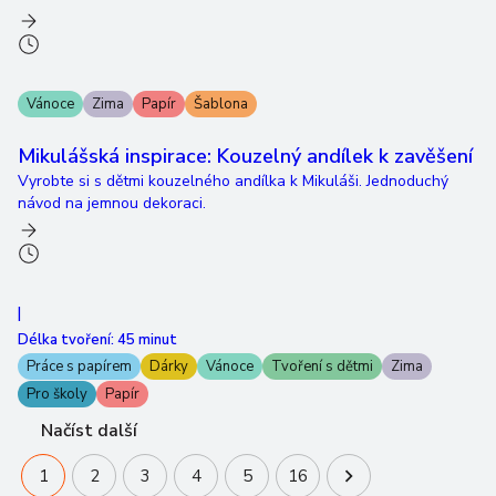
Vánoce
Zima
Papír
Šablona
Mikulášská inspirace: Kouzelný andílek k zavěšení
Vyrobte si s dětmi kouzelného andílka k Mikuláši. Jednoduchý
návod na jemnou dekoraci.
|
Délka tvoření:
45 minut
Práce s papírem
Dárky
Vánoce
Tvoření s dětmi
Zima
Pro školy
Papír
Načíst další
1
2
3
4
5
16