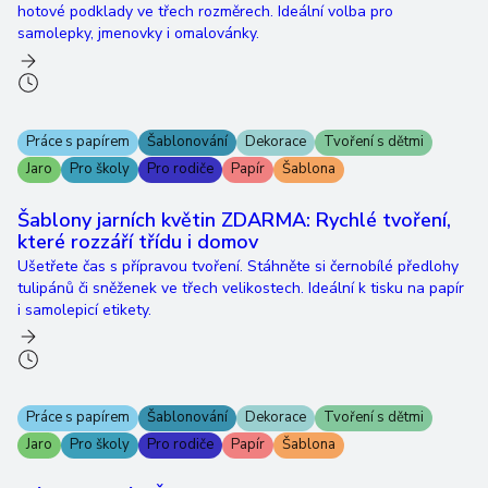
hotové podklady ve třech rozměrech. Ideální volba pro
samolepky, jmenovky i omalovánky.
Práce s papírem
Šablonování
Dekorace
Tvoření s dětmi
Jaro
Pro školy
Pro rodiče
Papír
Šablona
Šablony jarních květin ZDARMA: Rychlé tvoření,
které rozzáří třídu i domov
Ušetřete čas s přípravou tvoření. Stáhněte si černobílé předlohy
tulipánů či sněženek ve třech velikostech. Ideální k tisku na papír
i samolepicí etikety.
Práce s papírem
Šablonování
Dekorace
Tvoření s dětmi
Jaro
Pro školy
Pro rodiče
Papír
Šablona