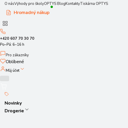
O nás
Výhody pro školy
OPTYS Blog
Kontakty
Tiskárna OPTYS
Hromadný nákup
+420 607 70 30 70
Po–Pá: 6–16 h
Pro zákazníky
Oblíbené
Můj účet
Novinky
Drogerie