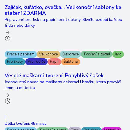
Zajíček, kuřátko, ovečka… Velikonoční šablony ke
stažení ZDARMA
Připravené pro tisk na papír i print etikety. Skvěle ozdobí každou
třídu nebo dárky.
Práce s papírem
Velikonoce
Dekorace
Tvoření s dětmi
Jaro
Pro školy
Pro rodiče
Papír
Šablona
Veselé maškarní tvoření: Pohyblivý šašek
Jednoduchý návod na maškarní dekoraci i hračku, která procvičí
jemnou motoriku.
|
Délka tvoření:
45 minut