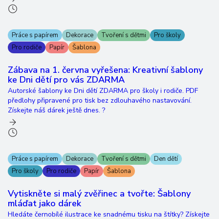
Práce s papírem
Dekorace
Tvoření s dětmi
Pro školy
Pro rodiče
Papír
Šablona
Zábava na 1. června vyřešena: Kreativní šablony
ke Dni dětí pro vás ZDARMA
Autorské šablony ke Dni dětí ZDARMA pro školy i rodiče. PDF
předlohy připravené pro tisk bez zdlouhavého nastavování.
Získejte náš dárek ještě dnes. ?
Práce s papírem
Dekorace
Tvoření s dětmi
Den dětí
Pro školy
Pro rodiče
Papír
Šablona
Vytiskněte si malý zvěřinec a tvořte: Šablony
mláďat jako dárek
Hledáte černobílé ilustrace ke snadnému tisku na štítky? Získejte