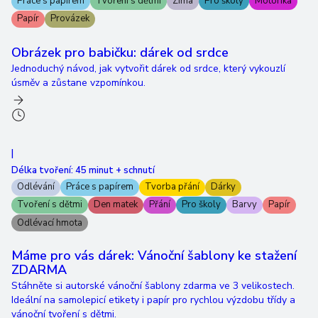
Práce s papírem
Tvoření s dětmi
Zima
Pro školy
Motorika
Papír
Provázek
Obrázek pro babičku: dárek od srdce
Jednoduchý návod, jak vytvořit dárek od srdce, který vykouzlí
úsměv a zůstane vzpomínkou.
|
Délka tvoření:
45 minut + schnutí
Odlévání
Práce s papírem
Tvorba přání
Dárky
Tvoření s dětmi
Den matek
Přání
Pro školy
Barvy
Papír
Odlévací hmota
Máme pro vás dárek: Vánoční šablony ke stažení
ZDARMA
Stáhněte si autorské vánoční šablony zdarma ve 3 velikostech.
Ideální na samolepicí etikety i papír pro rychlou výzdobu třídy a
vánoční tvoření s dětmi.