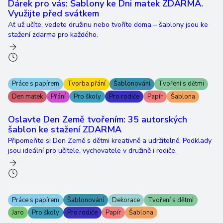
Dárek pro vás: Šablony ke Dni matek ZDARMA.
Využijte před svátkem
Ať už učíte, vedete družinu nebo tvoříte doma – šablony jsou ke
stažení zdarma pro každého.
Práce s papírem
Tvorba přání
Šablonování
Tvoření s dětmi
Den matek
Přání
Pro školy
Pro rodiče
Papír
Šablona
Oslavte Den Země tvořením: 35 autorských
šablon ke stažení ZDARMA
Připomeňte si Den Země s dětmi kreativně a udržitelně. Podklady
jsou ideální pro učitele, vychovatele v družině i rodiče.
Práce s papírem
Šablonování
Dekorace
Tvoření s dětmi
Jaro
Pro školy
Pro rodiče
Papír
Šablona