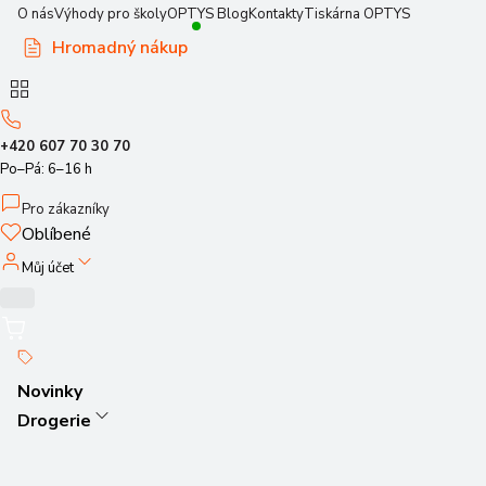
O nás
Výhody pro školy
OPTYS Blog
Kontakty
Tiskárna OPTYS
Hromadný nákup
+420 607 70 30 70
Po–Pá: 6–16 h
Pro zákazníky
Oblíbené
Můj účet
Novinky
Drogerie