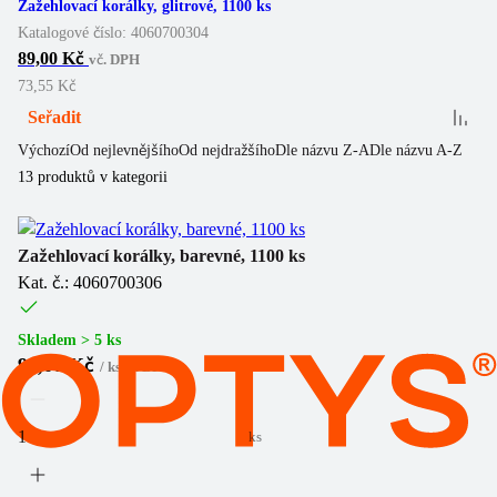
Zažehlovací korálky, glitrové, 1100 ks
Katalogové číslo:
4060700304
89,00 Kč
vč. DPH
73,55 Kč
Seřadit
Výchozí
Od nejlevnějšího
Od nejdražšího
Dle názvu Z-A
Dle názvu A-Z
13
produktů v kategorii
Zažehlovací korálky, barevné, 1100 ks
Kat. č.: 4060700306
Skladem > 5 ks
93,00 Kč
/
ks
vč. DPH
ks