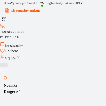
O nás
Výhody pro školy
OPTYS Blog
Kontakty
Tiskárna OPTYS
Hromadný nákup
+420 607 70 30 70
Po–Pá: 6–16 h
Pro zákazníky
Oblíbené
Můj účet
Novinky
Drogerie