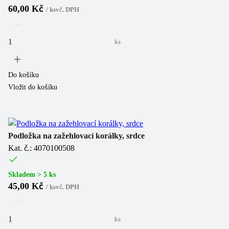
60,00 Kč
/
ks
vč. DPH
ks
Do košíku
Vložit do košíku
Podložka na zažehlovací korálky, srdce
Kat. č.: 4070100508
Skladem > 5 ks
45,00 Kč
/
ks
vč. DPH
ks