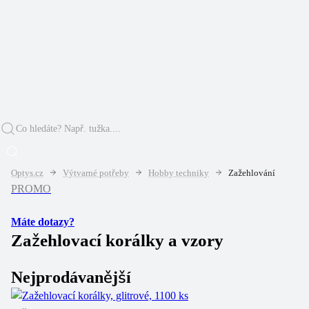
Optys.cz
Výtvarné potřeby
Hobby techniky
Zažehlování
PROMO
Máte dotazy?
Zažehlovací korálky a vzory
Nejprodávanější