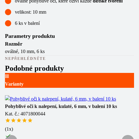
oválné pohyblivé oči, které oživí každé
dětské tvoření
velikost: 10 mm
6 ks v balení
Parametry produktu
Rozměr
oválné, 10 mm, 6 ks
NEPŘEHLÉDNĚTE
Podobné produkty
Varianty
Sa
Ka
Pohyblivé oči k nalepení, kulaté, 6 mm, v balení 10 ks
Kat. č.: 4071800044
Sk
1
(
1
x)