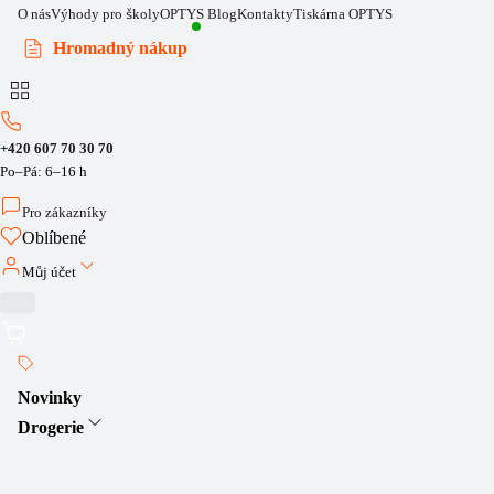
O nás
Výhody pro školy
OPTYS Blog
Kontakty
Tiskárna OPTYS
Hromadný nákup
+420 607 70 30 70
Po–Pá: 6–16 h
Pro zákazníky
Oblíbené
Můj účet
Novinky
Drogerie