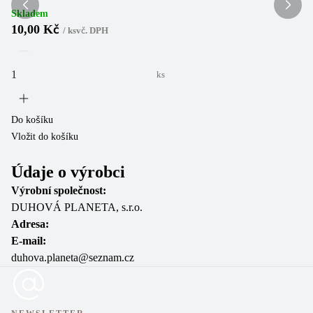
Skladem
10,00 Kč
/
ks
vč. DPH
Do
Vl
ks
Do košíku
Vložit do košíku
Údaje o výrobci
Výrobní společnost:
DUHOVÁ PLANETA, s.r.o.
Adresa:
E-mail:
duhova.planeta@seznam.cz