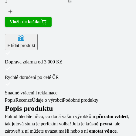
ks
Vložit do košíku
Hlídat produkt
Doprava zdarma od 3 000 Kč
Rychlé doručení po celé ČR
Snadné vrácení i reklamace
Popis
Recenze
Údaje o výrobci
Podobné produkty
Popis produktu
Pokud hledáte něco, co dodá vašim výrobkům
přírodní vzhled
,
tak jutová stuha je perfektní volba! Juta je krásně
pevná
, ale
zároveň z ní můžete uvázat mašli nebo s ní
omotat věnce
.