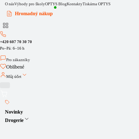
O nás
Výhody pro školy
OPTYS Blog
Kontakty
Tiskárna OPTYS
Hromadný nákup
+420 607 70 30 70
Po–Pá: 6–16 h
Pro zákazníky
Oblíbené
Můj účet
Novinky
Drogerie