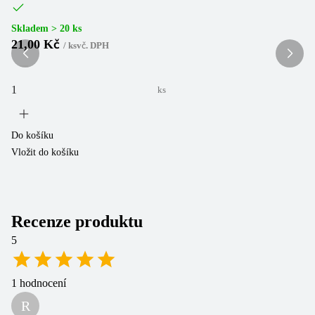
(
1
Skladem > 20 ks
21,00 Kč
/
ks
vč. DPH
Sk
2
ks
Do košíku
Vložit do košíku
Do
Vl
Recenze produktu
5
1
hodnocení
R