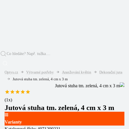
Optys.cz
Výtvarné potřeby
Aranžování květin
Dekorační juta
Jutová stuha tm. zelená, 4 cm x 3 m
(
1
x)
Jutová stuha tm. zelená, 4 cm x 3 m
Varianty
Katalogové číslo:
4071200231