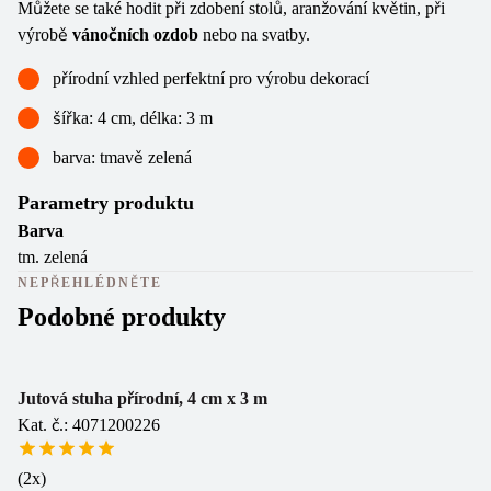
Můžete se také hodit při zdobení stolů, aranžování květin, při
výrobě
vánočních ozdob
nebo na svatby.
přírodní vzhled perfektní pro výrobu dekorací
šířka: 4 cm, délka: 3 m
barva: tmavě zelená
Parametry produktu
Barva
tm. zelená
NEPŘEHLÉDNĚTE
Podobné produkty
Va
Jutová stuha přírodní, 4 cm x 3 m
Kat. č.: 4071200226
Ju
Ka
(
2
x)