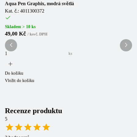
Aqua Pen Graphix, modrá světlá
Sa
Kat. č.: 4011300372
Ka
Skladem > 10 ks
Sk
49,00 Kč
5
/
ks
vč. DPH
ks
Do košíku
Do
Vložit do košíku
Vl
Recenze produktu
5