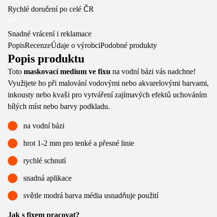
Rychlé doručení po celé ČR
Snadné vrácení i reklamace
Popis
Recenze
Údaje o výrobci
Podobné produkty
Popis produktu
Toto
maskovací medium ve fixu
na vodní bázi vás nadchne!
Využijete ho při malování vodovými nebo akvarelovými barvami,
inkousty nebo kvaši pro vytváření zajímavých efektů uchováním
bílých míst nebo barvy podkladu.
na vodní bázi
hrot 1-2 mm pro tenké a přesné linie
rychlé schnutí
snadná aplikace
světle modrá barva média usnadňuje použití
Jak s fixem pracovat?