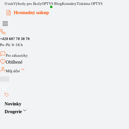
O nás
Výhody pro školy
OPTYS Blog
Kontakty
Tiskárna OPTYS
Hromadný nákup
+420 607 70 30 70
Po–Pá: 6–16 h
Pro zákazníky
Oblíbené
Můj účet
Novinky
Drogerie