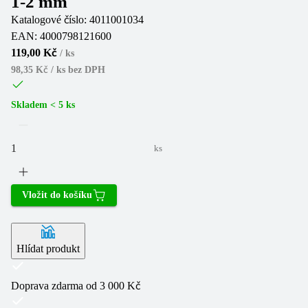
1-2 mm
Katalogové číslo:
4011001034
EAN:
4000798121600
119,00 Kč
/
ks
98,35 Kč / ks
bez DPH
Skladem < 5 ks
ks
Vložit do košíku
Hlídat produkt
Doprava zdarma od 3 000 Kč