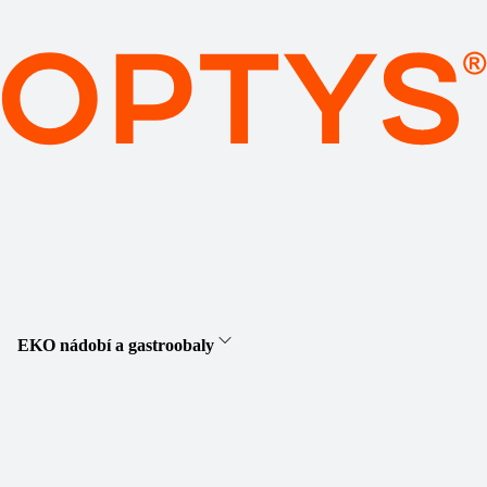
EKO nádobí a gastroobaly