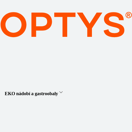
EKO nádobí a gastroobaly