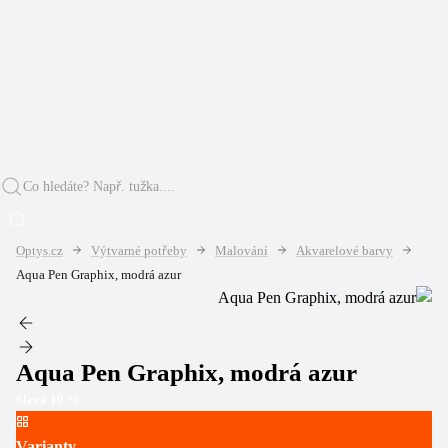
Optys.cz
Výtvarné potřeby
Malování
Akvarelové barvy
Aqua Pen Graphix, modrá azur
Aqua Pen Graphix, modrá azur
Sleva
10
%
Varianty