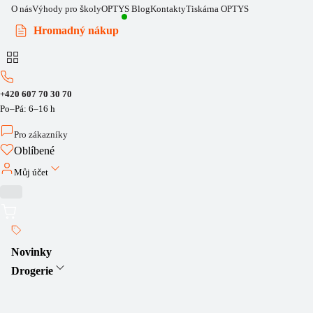
O nás
Výhody pro školy
OPTYS Blog
Kontakty
Tiskárna OPTYS
Hromadný nákup
+420 607 70 30 70
Po–Pá: 6–16 h
Pro zákazníky
Oblíbené
Můj účet
Novinky
Drogerie