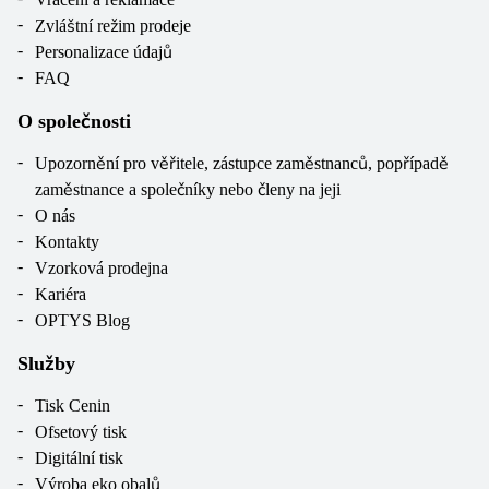
Zvláštní režim prodeje
Personalizace údajů
FAQ
O společnosti
Upozornění pro věřitele, zástupce zaměstnanců, popřípadě
zaměstnance a společníky nebo členy na jeji
O nás
Kontakty
Vzorková prodejna
Kariéra
OPTYS Blog
Služby
Tisk Cenin
Ofsetový tisk
Digitální tisk
Výroba eko obalů