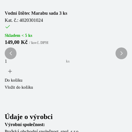
Vodní štětec Marabu sada 3 ks
Sa
Kat. č.: 4020301024
Ka
Skladem < 5 ks
Sk
149,00 Kč
5
/
ks
vč. DPH
ks
Do košíku
Do
Vložit do košíku
Vl
Údaje o výrobci
Výrobní společnost:
Pražská obchodní společnost, spol. s r.o.