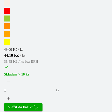
49,00 Kč / ks
44,10 Kč
/
ks
36,45 Kč / ks
bez DPH
Skladem > 10 ks
ks
Vložit do košíku