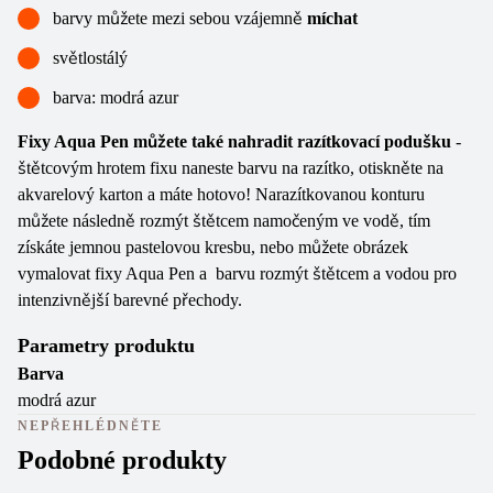
barvy můžete mezi sebou vzájemně
míchat
světlostálý
barva: modrá azur
Fixy Aqua Pen můžete také nahradit razítkovací podušku
-
štětcovým hrotem fixu naneste barvu na razítko, otiskněte na
akvarelový karton a máte hotovo! Narazítkovanou konturu
můžete následně rozmýt štětcem namočeným ve vodě, tím
získáte jemnou pastelovou kresbu, nebo můžete obrázek
vymalovat fixy Aqua Pen a barvu rozmýt štětcem a vodou pro
intenzivnější barevné přechody.
Parametry produktu
Barva
modrá azur
NEPŘEHLÉDNĚTE
Podobné produkty