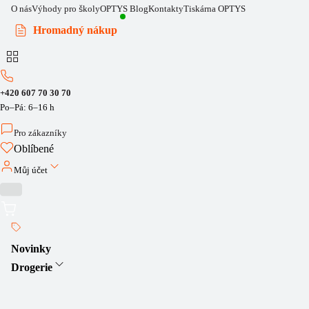
O nás
Výhody pro školy
OPTYS Blog
Kontakty
Tiskárna OPTYS
Hromadný nákup
+420 607 70 30 70
Po–Pá: 6–16 h
Pro zákazníky
Oblíbené
Můj účet
Novinky
Drogerie