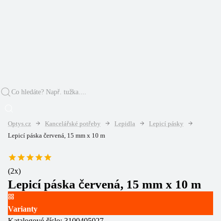
Optys.cz
Kancelářské potřeby
Lepidla
Lepicí pásky
Lepicí páska červená, 15 mm x 10 m
(
2
x)
Lepicí páska červená, 15 mm x 10 m
Varianty
Katalogové číslo:
3100405027