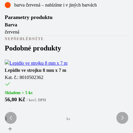
barva červená – nabízíme i v jiných barvách
Parametry produktu
Barva
červená
NEPŘEHLÉDNĚTE
Podobné produkty
Lepidlo ve strojku 8 mm x 7 m
Le
Kat. č.: 8010502362
Ka
Skladem > 5 ks
Sk
56,00 Kč
7
/
ks
vč. DPH
ks