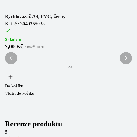
Rychlovazač A4, PVC, černý
Ry
Kat. č.: 3040355038
Ka
Skladem
Sk
7,00 Kč
7
/
ks
vč. DPH
ks
Do košíku
Do
Vložit do košíku
Vl
Recenze produktu
5