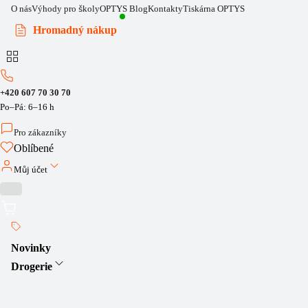
O nás
Výhody pro školy
OPTYS Blog
Kontakty
Tiskárna OPTYS
Hromadný nákup
+420 607 70 30 70
Po–Pá: 6–16 h
Pro zákazníky
Oblíbené
Můj účet
Novinky
Drogerie