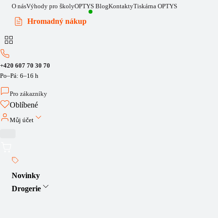
O nás
Výhody pro školy
OPTYS Blog
Kontakty
Tiskárna OPTYS
Hromadný nákup
+420 607 70 30 70
Po–Pá: 6–16 h
Pro zákazníky
Oblíbené
Můj účet
Novinky
Drogerie