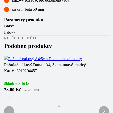
pákový pořadač pro dokumenty A4
šířka hřbetu 50 mm
Parametry produktu
Barva
fialový
NEPŘEHLÉDNĚTE
Podobné produkty
Pořadač pákový Donau A4, 5 cm, tmavě modrý
Po
Kat. č.: 3010204457
Ka
(
1
Skladem > 10 ks
78,00 Kč
/
ks
vč. DPH
Sk
8
ks