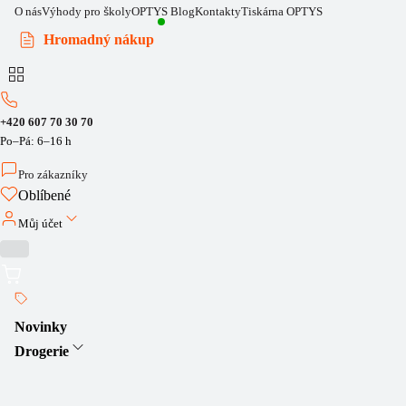
O nás
Výhody pro školy
OPTYS Blog
Kontakty
Tiskárna OPTYS
Hromadný nákup
+420 607 70 30 70
Po–Pá: 6–16 h
Pro zákazníky
Oblíbené
Můj účet
Novinky
Drogerie