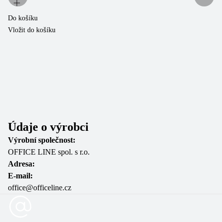
Do košíku
Vložit do košíku
Do
Vl
Údaje o výrobci
Výrobní společnost:
OFFICE LINE spol. s r.o.
Adresa:
E-mail:
office@officeline.cz