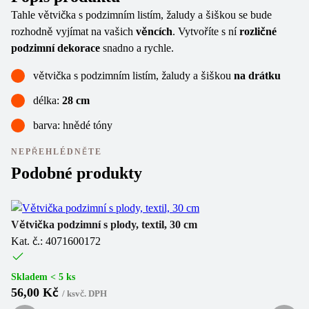
Tahle větvička s podzimním listím, žaludy a šiškou se bude
rozhodně vyjímat na vašich
věncích
. Vytvoříte s ní
rozličné
podzimní dekorace
snadno a rychle.
větvička s podzimním listím, žaludy a šiškou
na drátku
délka:
28 cm
barva: hnědé tóny
NEPŘEHLÉDNĚTE
Podobné produkty
Větvička podzimní s plody, textil, 30 cm
Bo
Kat. č.: 4071600172
Ka
(
1
Skladem < 5 ks
56,00 Kč
/
ks
vč. DPH