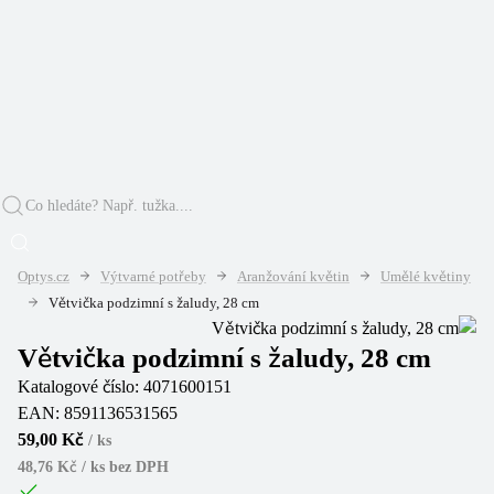
Optys.cz
Výtvarné potřeby
Aranžování květin
Umělé květiny
Větvička podzimní s žaludy, 28 cm
Větvička podzimní s žaludy, 28 cm
Katalogové číslo:
4071600151
EAN:
8591136531565
59,00 Kč
/
ks
48,76 Kč / ks
bez DPH