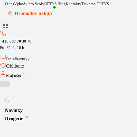
O nás
Výhody pro školy
OPTYS Blog
Kontakty
Tiskárna OPTYS
Hromadný nákup
+420 607 70 30 70
Po–Pá: 6–16 h
Pro zákazníky
Oblíbené
Můj účet
Novinky
Drogerie