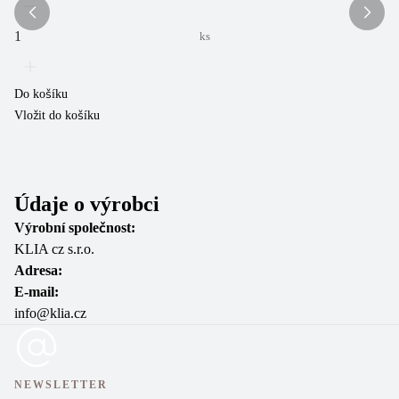
Sk
3
ks
Do košíku
Vložit do košíku
Do
Vl
Údaje o výrobci
Výrobní společnost:
KLIA cz s.r.o.
Adresa:
E-mail:
info@klia.cz
NEWSLETTER