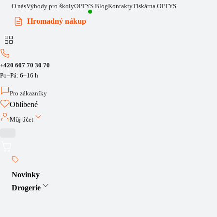
O nás
Výhody pro školy
OPTYS Blog
Kontakty
Tiskárna OPTYS
Hromadný nákup
+420 607 70 30 70
Po–Pá: 6–16 h
Pro zákazníky
Oblíbené
Můj účet
Novinky
Drogerie