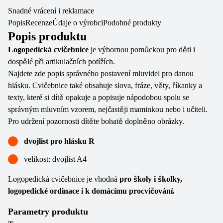
Snadné vrácení i reklamace
Popis
Recenze
Údaje o výrobci
Podobné produkty
Popis produktu
Logopedická cvičebnice
je výbornou pomůckou pro děti i
dospělé při artikulačních potížích.
Najdete zde popis správného postavení mluvidel pro danou
hlásku. Cvičebnice také obsahuje slova, fráze, věty, říkanky a
texty, které si dítě opakuje a popisuje nápodobou spolu se
správným mluvním vzorem, nejčastěji maminkou nebo i učiteli.
Pro udržení pozornosti dítěte bohatě doplněno obrázky.
dvojlist pro hlásku R
velikost: dvojlist A4
Logopedická cvičebnice je vhodná
pro školy i školky,
logopedické ordinace i k domácímu procvičování.
Parametry produktu