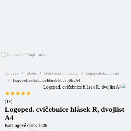
Optys.cz
Škola
Didaktické pomůcky
Logopedická cvičení
Logoped. cvičebnice hlásek R, dvojlist A4
(
1
x)
Logoped. cvičebnice hlásek R, dvojlist
A4
Katalogové číslo:
1809