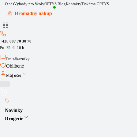
O nás
Výhody pro školy
OPTYS Blog
Kontakty
Tiskárna OPTYS
Hromadný nákup
+420 607 70 30 70
Po–Pá: 6–16 h
Pro zákazníky
Oblíbené
Můj účet
Novinky
Drogerie