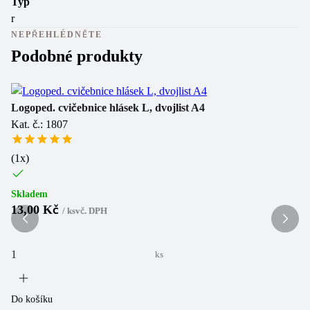
Typ
r
NEPŘEHLÉDNĚTE
Podobné produkty
Logoped. cvičebnice hlásek L, dvojlist A4
Lo
Kat. č.: 1807
Ka
(
1
x)
(
1
Skladem
Sk
13,00 Kč
1
/
ks
vč. DPH
ks
Do košíku
Do