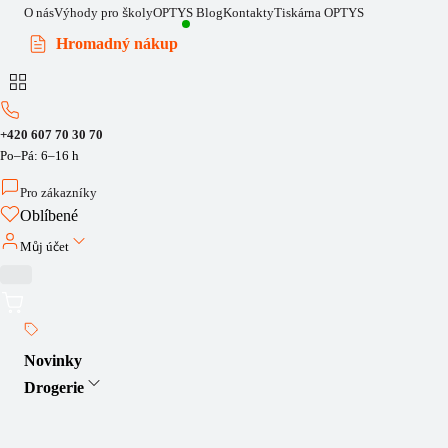
O nás
Výhody pro školy
OPTYS Blog
Kontakty
Tiskárna OPTYS
Hromadný nákup
+420 607 70 30 70
Po–Pá: 6–16 h
Pro zákazníky
Oblíbené
Můj účet
Novinky
Drogerie