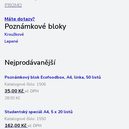
PROMO
Máte dotazy?
Poznámkové bloky
Kroužkové
Lepené
Nejprodávanější
Poznámkový blok Ecofoodbox, A4, linka, 50 listů
Katalogové číslo:
1506
35,00 Kč
vč. DPH
28,93 Kč
Studentský speciál A4, 5 x 20 listů
Katalogové číslo:
1550
162,00 Kč
vč. DPH