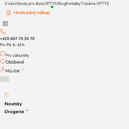
O nás
Výhody pro školy
OPTYS Blog
Kontakty
Tiskárna OPTYS
Hromadný nákup
+420 607 70 30 70
Po–Pá: 6–16 h
Pro zákazníky
Oblíbené
Můj účet
Novinky
Drogerie