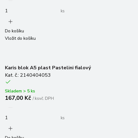
ks
Do košíku
Vložit do košíku
Karis blok A5 plast Pastelini fialový
Kat. č.: 2140404053
Skladem > 5 ks
167,00 Kč
/
ks
vč. DPH
ks
Do košíku