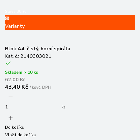
Sleva
30
%
Varianty
Blok A4, čistý, horní spirála
Kat. č.: 2140303021
Skladem > 10 ks
62,00 Kč
43,40 Kč
/
ks
vč. DPH
ks
Do košíku
Vložit do košíku