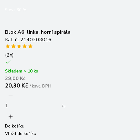
Sleva
30
%
Blok A6, linka, horní spirála
Kat. č.: 2140303016
(
2
x)
Skladem > 10 ks
29,00 Kč
20,30 Kč
/
ks
vč. DPH
ks
Do košíku
Vložit do košíku