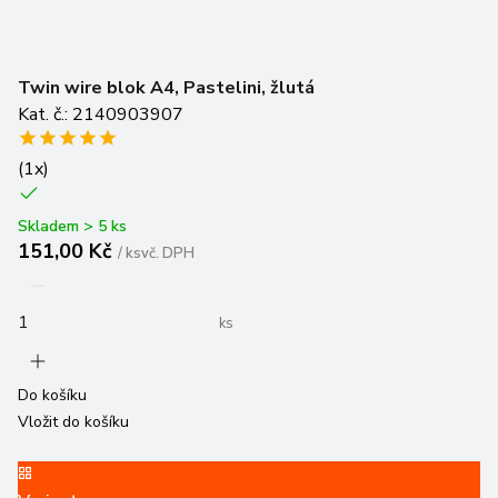
Twin wire blok A4, Pastelini, žlutá
Kat. č.: 2140903907
(
1
x)
Skladem > 5 ks
151,00 Kč
/
ks
vč. DPH
ks
Do košíku
Vložit do košíku