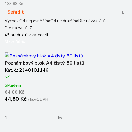
133,88 Kč
Seřadit
Výchozí
Od nejlevnějšího
Od nejdražšího
Dle názvu Z-A
Dle názvu A-Z
45
produktů v kategorii
Sleva
30
%
Poznámkový blok A4 čistý, 50 listů
Kat. č.: 2140101146
Skladem
64,00 Kč
44,80 Kč
/
ks
vč. DPH
ks