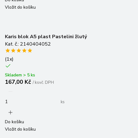
Vložit do košíku
Karis blok A5 plast Pastelini žlutý
Kat. č.: 2140404052
(
1
x)
Skladem > 5 ks
167,00 Kč
/
ks
vč. DPH
ks
Do košíku
Vložit do košíku