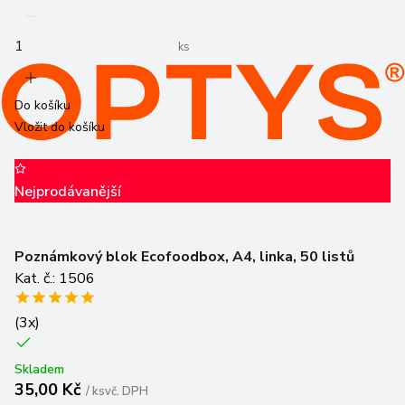
ks
Do košíku
Vložit do košíku
Nejprodávanější
Poznámkový blok Ecofoodbox, A4, linka, 50 listů
Kat. č.: 1506
(
3
x)
Skladem
35,00 Kč
/
ks
vč. DPH