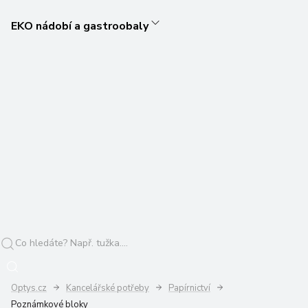
EKO nádobí a gastroobaly
Optys.cz
Kancelářské potřeby
Papírnictví
Poznámkové bloky