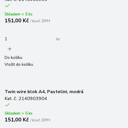
Skladem < 5 ks
151,00 Kč
/
ks
vč. DPH
ks
Do košíku
Vložit do košíku
Twin wire blok A4, Pastelini, modrá
Kat. č.: 2140903904
Skladem > 5 ks
151,00 Kč
/
ks
vč. DPH