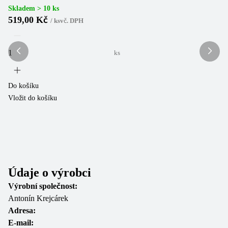
Skladem > 10 ks
Sk
519,00 Kč
8
/
ks
vč. DPH
ks
Do košíku
Do
Vložit do košíku
Vl
Údaje o výrobci
Výrobní společnost:
Antonín Krejcárek
Adresa:
E-mail: