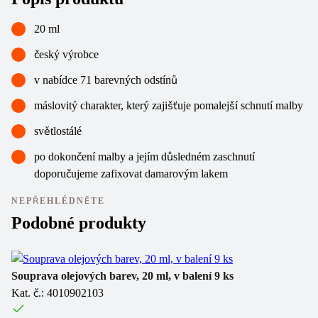
20 ml
český výrobce
v nabídce 71 barevných odstínů
máslovitý charakter, který zajišťuje pomalejší schnutí malby
světlostálé
po dokončení malby a jejím důsledném zaschnutí
doporučujeme zafixovat damarovým lakem
NEPŘEHLÉDNĚTE
Podobné produkty
Souprava olejových barev, 20 ml, v balení 9 ks
So
Kat. č.: 4010902103
Ka