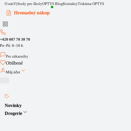
O nás
Výhody pro školy
OPTYS Blog
Kontakty
Tiskárna OPTYS
Hromadný nákup
+420 607 70 30 70
Po–Pá: 6–16 h
Pro zákazníky
Oblíbené
Můj účet
Novinky
Drogerie