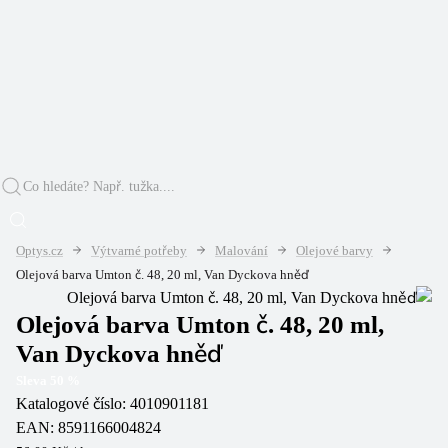
Optys.cz
Výtvarné potřeby
Malování
Olejové barvy
Olejová barva Umton č. 48, 20 ml, Van Dyckova hněď
Olejová barva Umton č. 48, 20 ml,
Van Dyckova hněď
Sleva
50
%
Katalogové číslo:
4010901181
EAN:
8591166004824