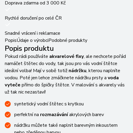
Doprava zdarma od 3 000 Kč
Rychlé doručení po celé ČR
Snadné vrácení i reklamace
Popis
Údaje o výrobci
Podobné produkty
Popis produktu
Pokud rádi používáte
akvarelové fixy
, ale nechcete pořád
namáčet štětec do vody, tak jsou pro vás vodní štětce
ideální volba! Mají v sobě totiž
nádržku
, kterou naplníte
vodou. Poté jen lehce zmáčknete nádržku prsty a
voda
vyteče
přímo do špičky štětce. V malování s akvarely vás
už tak nic nezastaví!
syntetický vodní štětec s krytkou
perfektní na
rozmazávání
akrylových barev
nádržku můžete také naplnit barevným inkoustem
nebo zředěnou barvou