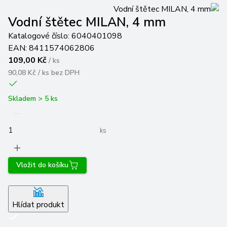
Vodní štětec MILAN, 4 mm
Katalogové číslo:
6040401098
EAN:
8411574062806
109,00 Kč
/
ks
90,08 Kč / ks
bez DPH
Skladem > 5 ks
ks
Vložit do košíku
Hlídat produkt