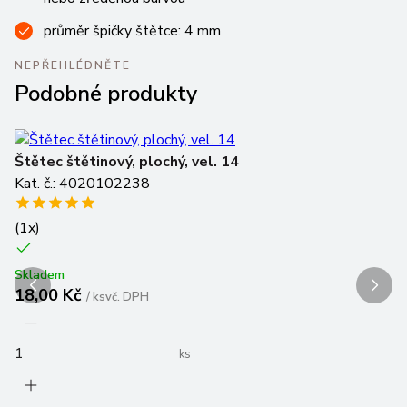
průměr špičky štětce: 4 mm
NEPŘEHLÉDNĚTE
Podobné produkty
Štětec štětinový, plochý, vel. 14
Sa
Kat. č.: 4020102238
Ka
(
1
x)
Sk
5
Skladem
18,00 Kč
/
ks
vč. DPH
ks
Do
Vl