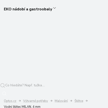
EKO nádobí a gastroobaly
Optys.cz
Výtvarné potřeby
Malování
Štětce
Vodní štětec MILAN, 4 mm