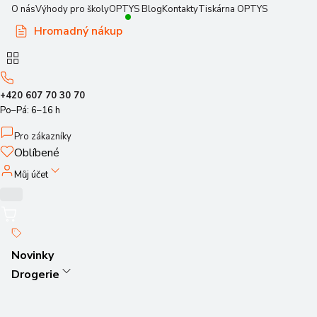
O nás
Výhody pro školy
OPTYS Blog
Kontakty
Tiskárna OPTYS
Hromadný nákup
+420 607 70 30 70
Po–Pá: 6–16 h
Pro zákazníky
Oblíbené
Můj účet
Novinky
Drogerie