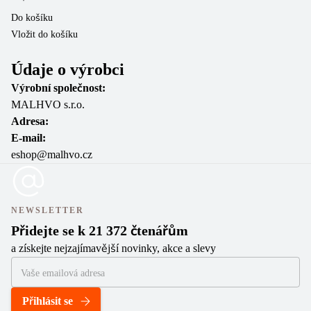
Do košíku
Do
Vložit do košíku
Vl
Údaje o výrobci
Výrobní společnost:
MALHVO s.r.o.
Adresa:
E-mail:
eshop@malhvo.cz
NEWSLETTER
Přidejte se k 21 372 čtenářům
a získejte nejzajímavější novinky, akce a slevy
Přihlásit se