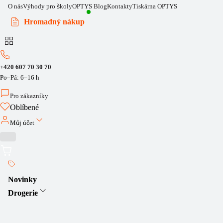
O nás
Výhody pro školy
OPTYS Blog
Kontakty
Tiskárna OPTYS
Hromadný nákup
+420 607 70 30 70
Po–Pá: 6–16 h
Pro zákazníky
Oblíbené
Můj účet
Novinky
Drogerie