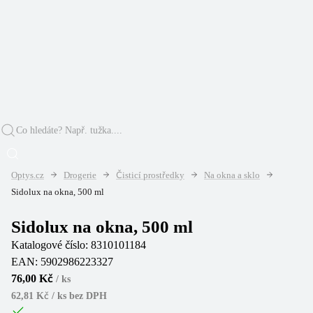
Optys.cz
Drogerie
Čisticí prostředky
Na okna a sklo
Sidolux na okna, 500 ml
Sidolux na okna, 500 ml
Katalogové číslo:
8310101184
EAN:
5902986223327
76,00 Kč
/
ks
62,81 Kč / ks
bez DPH