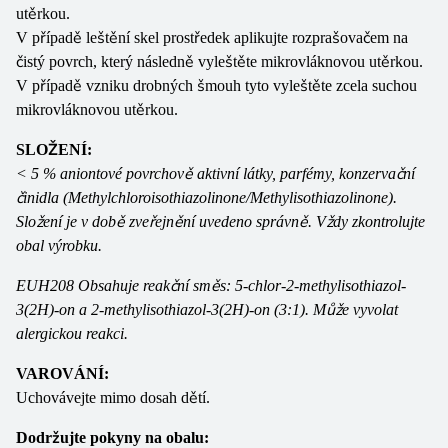
utěrkou.
V případě leštění skel prostředek aplikujte rozprašovačem na
čistý povrch, který následně vyleštěte mikrovláknovou utěrkou.
V případě vzniku drobných šmouh tyto vyleštěte zcela suchou
mikrovláknovou utěrkou.
SLOŽENÍ:
< 5 % aniontové povrchově aktivní látky, parfémy, konzervační
činidla (Methylchloroisothiazolinone/Methylisothiazolinone).
Složení je v době zveřejnění uvedeno správně. Vždy zkontrolujte
obal výrobku.
EUH208 Obsahuje reakční směs: 5-chlor-2-methylisothiazol-
3(2H)-on a 2-methylisothiazol-3(2H)-on (3:1). Může vyvolat
alergickou reakci.
VAROVÁNÍ:
Uchovávejte mimo dosah dětí.
Dodržujte pokyny na obalu: