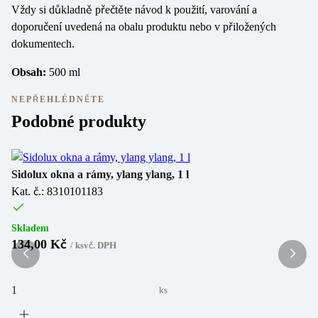
Vždy si důkladně přečtěte návod k použití, varování a
doporučení uvedená na obalu produktu nebo v přiložených
dokumentech.
Obsah:
500 ml
NEPŘEHLÉDNĚTE
Podobné produkty
Sidolux okna a rámy, ylang ylang, 1 l
Cl
Kat. č.: 8310101183
Ka
Skladem
Sk
134,00 Kč
8
/
ks
vč. DPH
ks