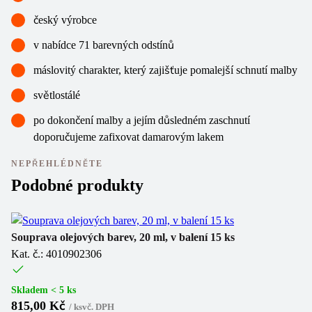
český výrobce
v nabídce 71 barevných odstínů
máslovitý charakter, který zajišťuje pomalejší schnutí malby
světlostálé
po dokončení malby a jejím důsledném zaschnutí
doporučujeme zafixovat damarovým lakem
NEPŘEHLÉDNĚTE
Podobné produkty
Sl
Souprava olejových barev, 20 ml, v balení 15 ks
Kat. č.: 4010902306
Ol
Ka
Skladem < 5 ks
815,00 Kč
/
ks
vč. DPH
Sk