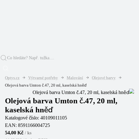
Optys.cz
Výtvarné potřeby
Malování
Olejové barvy
Olejová barva Umton č.47, 20 ml, kaselská hněď
Olejová barva Umton č.47, 20 ml,
kaselská hněď
Katalogové číslo:
40109011105
EAN:
8591166004725
54,00 Kč
/
ks