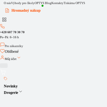
O nás
Výhody pro školy
OPTYS Blog
Kontakty
Tiskárna OPTYS
Hromadný nákup
+420 607 70 30 70
Po–Pá: 6–16 h
Pro zákazníky
Oblíbené
Můj účet
Novinky
Drogerie