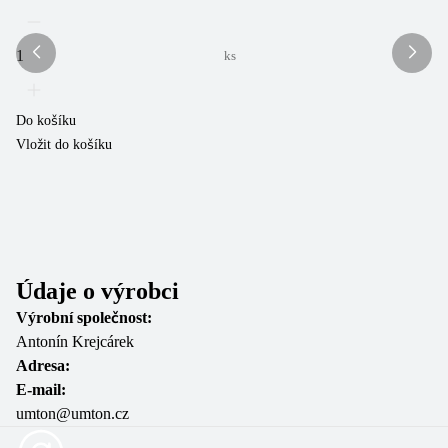
13
6
ks
Do košíku
Vložit do košíku
Do
Vl
Údaje o výrobci
Výrobní společnost:
Antonín Krejcárek
Adresa:
E-mail:
umton@umton.cz