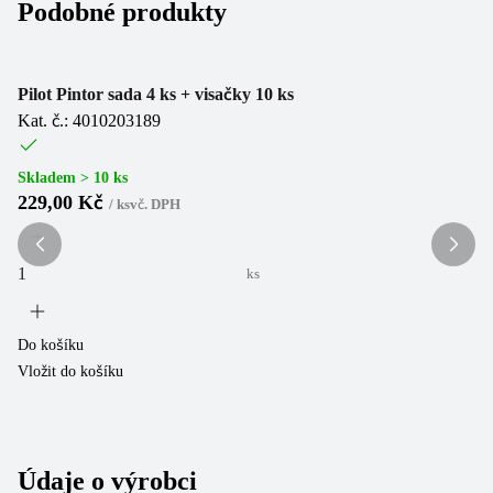
Podobné produkty
Pilot Pintor sada 4 ks + visačky 10 ks
Po
Kat. č.: 4010203189
Ka
Skladem > 10 ks
Sk
229,00 Kč
3
/
ks
vč. DPH
ks
Do košíku
Do
Vložit do košíku
Vl
Údaje o výrobci