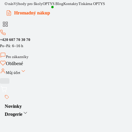
O nás
Výhody pro školy
OPTYS Blog
Kontakty
Tiskárna OPTYS
Hromadný nákup
+420 607 70 30 70
Po–Pá: 6–16 h
Pro zákazníky
Oblíbené
Můj účet
Novinky
Drogerie