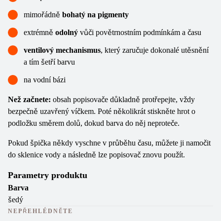
mimořádně
bohatý na pigmenty
extrémně
odolný
vůči povětrnostním podmínkám a času
ventilový mechanismus
, který zaručuje dokonalé utěsnění
a tím šetří barvu
na vodní bázi
Než začnete:
obsah popisovače důkladně protřepejte, vždy
bezpečně uzavřený víčkem. Poté několikrát stiskněte hrot o
podložku směrem dolů, dokud barva do něj neproteče.
Pokud špička někdy vyschne v průběhu času, můžete ji namočit
do sklenice vody a následně lze popisovač znovu použít.
Parametry produktu
Barva
šedý
NEPŘEHLÉDNĚTE