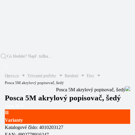
Optys.cz
Výtvarné potřeby
Kreslení
Fixy
Posca 5M akrylový popisovač, šedý
Posca 5M akrylový popisovač, šedý
Sleva
30
%
Varianty
Katalogové číslo:
4010203127
EAN:
4902778916247