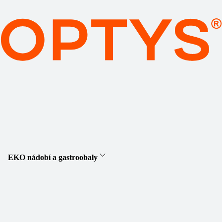
EKO nádobí a gastroobaly