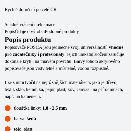
Rychlé doručení po celé ČR
Snadné vrácení i reklamace
Popis
Údaje o výrobci
Podobné produkty
Popis produktu
Popisovače POSCA jsou jedinečné svoji univerzálností,
vhodné
pro začátečníky i profesionály
. Jejich unikátní složení zaručuje
dokonalé krytí i na tmavém povrchu. Barvy tohoto akrylového
popisovače jsou vrstvitelné a mísitelné, vodou rozpustné.
Lze s nimi tvořit na nejrůznějších materiálech, jako je dřevo,
textil, sklo, keramika, papír, plast, kov, canvas i na přírodninách,
např. na kamenech.
tloušťka linky:
1,8 - 2,5 mm
barva:
šedá
tělo: plast