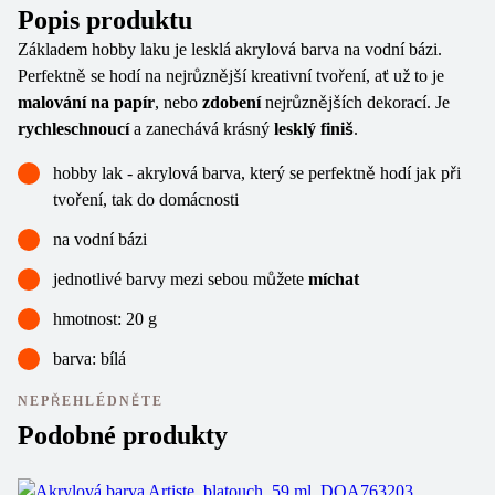
Popis produktu
Základem hobby laku je lesklá akrylová barva na vodní bázi.
Perfektně se hodí na nejrůznější kreativní tvoření, ať už to je
malování na papír
, nebo
zdobení
nejrůznějších dekorací. Je
rychleschnoucí
a zanechává krásný
lesklý finiš
.
hobby lak - akrylová barva, který se perfektně hodí jak při
tvoření, tak do domácnosti
na vodní bázi
jednotlivé barvy mezi sebou můžete
míchat
hmotnost: 20 g
barva: bílá
NEPŘEHLÉDNĚTE
Podobné produkty