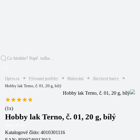
Optys.cz
Výtvarné potřeby
Malování
Akrylové barvy
Hobby lak Terno, č. 01, 20 g, bílý
(
1
x)
Hobby lak Terno, č. 01, 20 g, bílý
Sleva
35
%
Katalogové číslo:
4010301116
EAN:
8590746012013