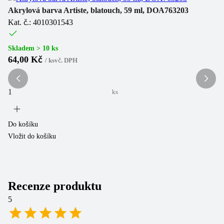
Akrylová barva Artiste, blatouch, 59 ml, DOA763203
Ak
Kat. č.: 4010301543
Ka
Skladem > 10 ks
Sk
64,00 Kč
1
/
ks
vč. DPH
ks
Do košíku
Do
Vložit do košíku
Vl
Recenze produktu
5