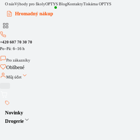
O nás
Výhody pro školy
OPTYS Blog
Kontakty
Tiskárna OPTYS
Hromadný nákup
+420 607 70 30 70
Po–Pá: 6–16 h
Pro zákazníky
Oblíbené
Můj účet
Novinky
Drogerie